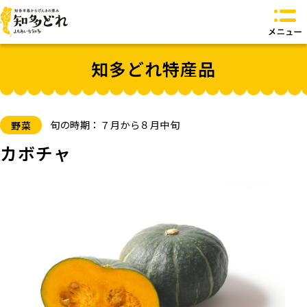
知多どれとは？
知多どれ特産品
知多どれ特産品
知多どれ食卓
知多どれオリジナル商品
お問い合わせ
旬の時期：７月から８月中旬
野菜
トップページへ
カボチャ