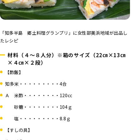
「知多半島 郷土料理グランプリ」に女性部美浜地域が出品し
たレシピ
材料（４～８人分）※箱のサイズ（22㎝×13㎝
×４㎝×２段）
【酢飯】
知多米・・・・・・・・・4合
Ａ 米酢・・・・・・・・120㏄
砂糖・・・・・・・・104ｇ
塩・・・・・・・・・8.8ｇ
【すしの具】