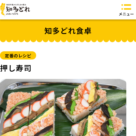
知多どれとは？
知多どれ食卓
知多どれ特産品
知多どれ食卓
知多どれオリジナル商品
お問い合わせ
定番のレシピ
トップページへ
押し寿司