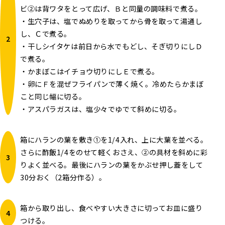
ビ②は背ワタをとって広げ、Ｂと同量の調味料で煮る。
・生穴子は、塩でぬめりを取ってから骨を取って湯通し
し、Ｃで煮る。
・干しシイタケは前日から水でもどし、そぎ切りにしＤ
で煮る。
・かまぼこはイチョウ切りにしＥで煮る。
・卵にＦを混ぜフライパンで薄く焼く。冷めたらかまぼ
こと同じ幅に切る。
・アスパラガスは、塩少々でゆでて斜めに切る。
箱にハランの葉を敷き①を1/4入れ、上に大葉を並べる。
さらに酢飯1/4をのせて軽くおさえ、②の具材を斜めに彩
りよく並べる。最後にハランの葉をかぶせ押し蓋をして
30分おく（2箱分作る）。
箱から取り出し、食べやすい大きさに切ってお皿に盛り
つける。