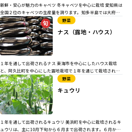
新鮮・安心が魅力のキャベツ 冬キャベツを中心に栽培 愛知県は
全国２位のキャベツの生産量を誇ります。知多半島では大府
市・常滑市・南知多町を中心に、全域で栽培しています。
野菜
ナス（露地・ハウス）
１年を通して出荷されるナス 東海市を中心にしたハウス栽培
と、阿久比町を中心にした露地栽培で１年を通じて栽培されて
います。手作業による丁寧な選果・選別、箱詰め作業が行われ
野菜
ています。天敵昆虫を活用し化学農薬をできるだけ使用しない
キュウリ
栽培に取り組んでいます。 出荷期間 ハウス：10月から６月
露 地：６月から10月 主な産地 東海市・東浦町・阿久比町・
常滑市・南知多町 主な品種 【筑陽】露地で栽培されている「筑
陽（ちくよう）」は濃黒紫色でつやがよく、皮や果肉がほどよ
１年を通して出荷されるキュウリ 美浜町を中心に栽培されるキ
くやわらかいので、調理方法を選びません。 【とげなし豊両】
ュウリは、主に10月下旬から６月まで出荷されます。６月から
ハウス栽培では愛知県が育成した「とげなし豊両（ほうりょ