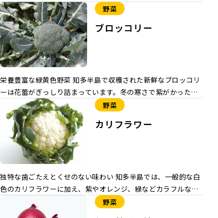
10月にかけては雨除けハウス栽培による夏秋キュウリもあるた
う）」（出願公開中「試交17−22」愛称「紫煌（しこう）」）
野菜
め、１年を通して出荷されています。美浜きゅうり選果場で
が栽培されています。単為結果性をもち、とげがないので生産
ブロッコリー
は、選果担当者による品質チェックと、選別カメラを搭載した
者の作業軽減できる品種として、令和６年産から本格栽培して
選果機を使って長さや曲がり、太さなどを判別して選別してい
います。 レシピ ナスの肉みそ焼きそば 焼きなすサラダ ピリ
ます。みずみずしく歯触りがよく、濃緑色で光沢がある「ニー
辛！ ナスとズッキーニのチリソース 新感覚！ ナスとトマトの
ナZ」など、産地奨励品種を栽培しています。 出荷期間 ハウス
春巻き
栄養豊富な緑黄色野菜 知多半島で収穫された新鮮なブロッコリ
栽培 ：10月から６月雨除けハウス ：６月から10月 主な
ーは花蕾がぎっしり詰まっています。冬の寒さで紫がかったも
産地 美浜町 主な品種 ニーナZなど産地奨励品種
のは特に甘さが強いです。 出荷期間 10月下旬から3月下旬 主な
野菜
産地 大府市・常滑市・南知多町・知多市
カリフラワー
独特な歯ごたえとくせのない味わい 知多半島では、一般的な白
色のカリフラワーに加え、紫やオレンジ、緑などカラフルなカ
リフラワーを出荷しています。綺麗なカリフラワーを出荷する
野菜
ため、可食部となる花蕾（からい）に日光が当たらないように