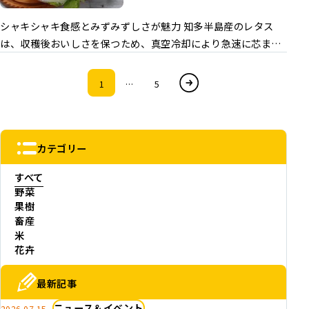
シャキシャキ食感とみずみずしさが魅力 知多半島産のレタス
は、収穫後おいしさを保つため、真空冷却により急速に芯まで
冷却しています。シャキシャキとした食感とみずみずしさをお
楽しみください。 出荷期間 11月～4月 主な産地 知多市
次へ
1
…
5
カテゴリー
すべて
野菜
果樹
畜産
米
花卉
最新記事
ニュース＆イベント
2026.07.15