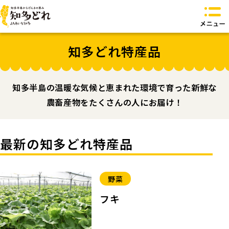
知多どれとは？
知多どれ特産品
知多どれ特産品
知多どれ食卓
知多どれオリジナル商品
知多半島の温暖な気候と恵まれた環境で育った新鮮な
お問い合わせ
農畜産物をたくさんの人にお届け！
トップページへ
最新の知多どれ特産品
野菜
フキ