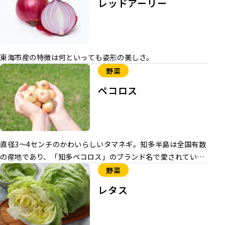
レッドアーリー
葉を花蕾に覆い被せて藁で結ぶなど品質の向上に努めていま
す。 出荷期間 10月下旬から3月下旬 主な産地 大府市・東海市
東海市産の特徴は何といっても姿形の美しさ。
野菜
ペコロス
直径3～4センチのかわいらしいタマネギ。知多半島は全国有数
の産地であり、「知多ペコロス」のブランド名で愛されていま
す。
野菜
レタス