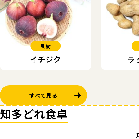
果樹
イチジク
ラ
すべて見る
知多どれ食卓