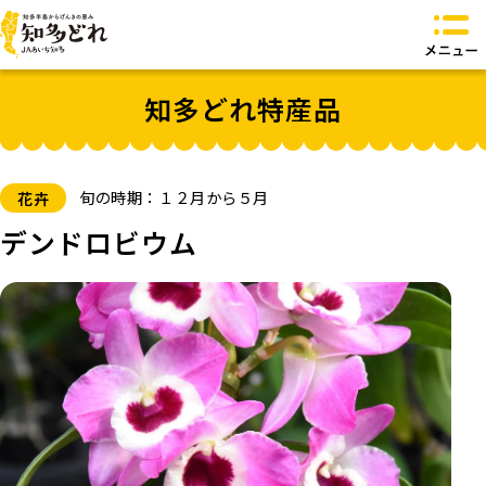
知多どれとは？
知多どれ特産品
知多どれ特産品
知多どれ食卓
知多どれオリジナル商品
お問い合わせ
旬の時期：１２月から５月
花卉
トップページへ
デンドロビウム