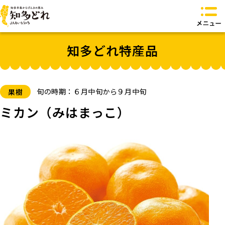
知多どれとは？
知多どれ特産品
知多どれ特産品
知多どれ食卓
知多どれオリジナル商品
お問い合わせ
旬の時期：６月中旬から９月中旬
果樹
トップページへ
ミカン（みはまっこ）