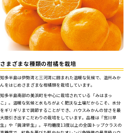
さまざまな種類の柑橘を栽培
知多半島は伊勢湾と三河湾に囲まれた温暖な気候で、温州みか
んをはじめさまざまな柑橘類を栽培しています。
知多半島南部の美浜町を中心に栽培されている「みはまっ
こ」。温暖な気候と水もちがよく肥沃な土壌だからこそ、水分
をギリギリまで調節することができ、ハウスみかんの甘さを最
大限引き出すこだわりの栽培をしています。品種は「宮川早
生」や「興津早生」。平均糖度13度以上の全国トップクラスの
高糖度で、紅色を帯びた鮮やかなオレンジ色特徴の最高級ハウ