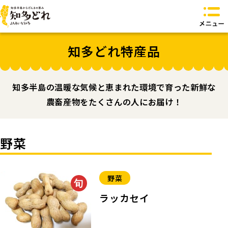
知多どれとは？
知多どれ特産品
知多どれ特産品
知多どれ食卓
知多どれオリジナル商品
知多半島の温暖な気候と恵まれた環境で育った新鮮な
お問い合わせ
農畜産物をたくさんの人にお届け！
トップページへ
野菜
野菜
ラッカセイ