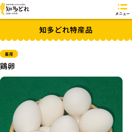
知多どれとは？
知多どれ特産品
知多どれ特産品
知多どれ食卓
知多どれオリジナル商品
お問い合わせ
畜産
トップページへ
鶏卵