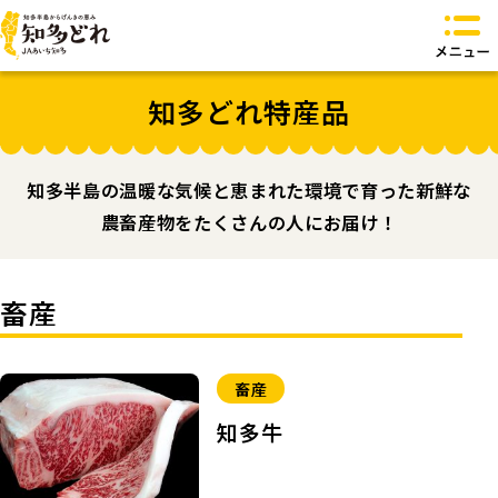
知多どれとは？
知多どれ特産品
知多どれ特産品
知多どれ食卓
知多どれオリジナル商品
知多半島の温暖な気候と恵まれた環境で育った新鮮な
お問い合わせ
農畜産物をたくさんの人にお届け！
トップページへ
畜産
畜産
知多牛