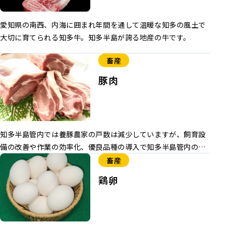
愛知県の南西、内海に囲まれ年間を通して温暖な知多の風土で
大切に育てられる知多牛。知多半島が誇る地産の牛です。
畜産
豚肉
知多半島管内では養豚農家の戸数は減少していますが、飼育設
備の改善や作業の効率化、優良品種の導入で知多半島管内の飼
養頭数は増加しています。
畜産
鶏卵