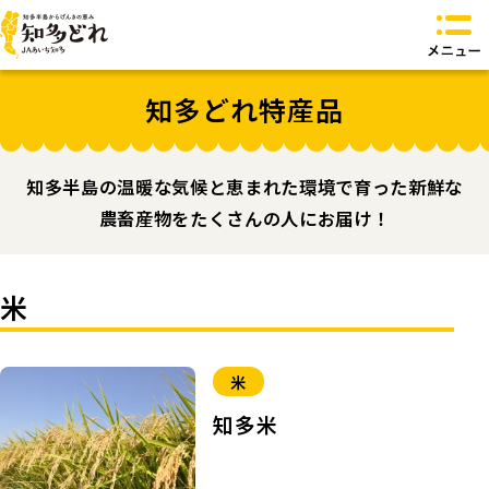
知多どれとは？
知多どれ特産品
知多どれ特産品
知多どれ食卓
知多どれオリジナル商品
知多半島の温暖な気候と恵まれた環境で育った新鮮な
お問い合わせ
農畜産物をたくさんの人にお届け！
トップページへ
米
米
知多米